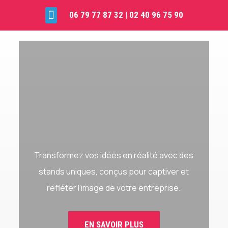

06 79 77 87 32
|
02 40 96 75 90
Transformez vos idées en réalité avec des
stands uniques, conçus pour captiver et
refléter l’image de votre entreprise.
EN SAVOIR PLUS