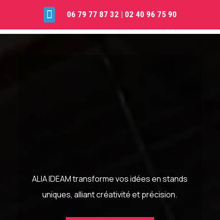

06 79 77 87 32
|
02 40 96 75 90
A
LIA
IDEA
M
ALIA IDEAM transforme vos idées en stands
uniques, alliant créativité et précision.